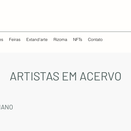
es
Feiras
Extand'arte
Rizoma
NFTs
Contato
ARTISTAS EM ACERVO
IANO